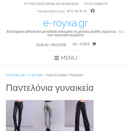
Skip
ΡΟΎΧΑ ΕΠΙΛΕΓΜΈΝΑ ΚΑΙ ΜΟΝΑΔΙΚΆ
ΠΟΙΟΙ ΕΙΜΑΣΤΕ
to
Τηλεφωνήστε μας: 6972 44 38 26
content
e-royxa.gr
Επιλεγμένα φθηνά και μοναδικά ενδύματα σε μεγάλα μεγέθη τώρα εως -50%
στα τελευταία κομμάτια
(0)
- 0.00 €
SIGN IN / REGISTER
MENU
E-ROYXA.GR
>
E-ROYXA
>
ΠΑΝΤΕΛΌΝΙΑ ΓΥΝΑΙΚΕΊΑ
Παντελόνια γυναικεία