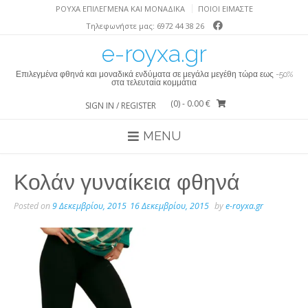
Skip
ΡΟΎΧΑ ΕΠΙΛΕΓΜΈΝΑ ΚΑΙ ΜΟΝΑΔΙΚΆ
ΠΟΙΟΙ ΕΙΜΑΣΤΕ
to
Τηλεφωνήστε μας: 6972 44 38 26
content
e-royxa.gr
Επιλεγμένα φθηνά και μοναδικά ενδύματα σε μεγάλα μεγέθη τώρα εως -50%
στα τελευταία κομμάτια
(0)
- 0.00 €
SIGN IN / REGISTER
MENU
Κολάν γυναίκεια φθηνά
Posted on
9 Δεκεμβρίου, 2015
16 Δεκεμβρίου, 2015
by
e-royxa.gr