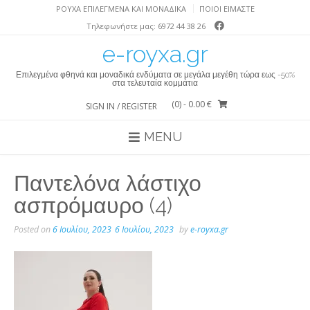
Skip
ΡΟΎΧΑ ΕΠΙΛΕΓΜΈΝΑ ΚΑΙ ΜΟΝΑΔΙΚΆ
ΠΟΙΟΙ ΕΙΜΑΣΤΕ
to
Τηλεφωνήστε μας: 6972 44 38 26
content
e-royxa.gr
Επιλεγμένα φθηνά και μοναδικά ενδύματα σε μεγάλα μεγέθη τώρα εως -50%
στα τελευταία κομμάτια
(0)
- 0.00 €
SIGN IN / REGISTER
MENU
Παντελόνα λάστιχο
ασπρόμαυρο (4)
Posted on
6 Ιουλίου, 2023
6 Ιουλίου, 2023
by
e-royxa.gr