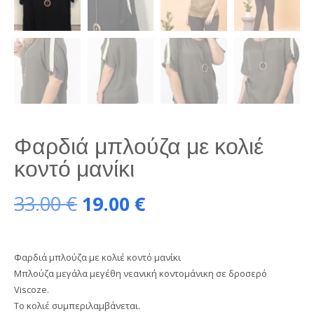
Φαρδιά μπλούζα με κολιέ
κοντό μανίκι
Original
Η
33.00
€
19.00
€
price
τρέχουσα
Φαρδιά μπλούζα με κολιέ κοντό μανίκι
was:
τιμή
Μπλούζα μεγάλα μεγέθη νεανική κοντομάνικη σε δροσερό
Viscoze.
33.00 €.
είναι:
Το κολιέ συμπεριλαμβάνεται.