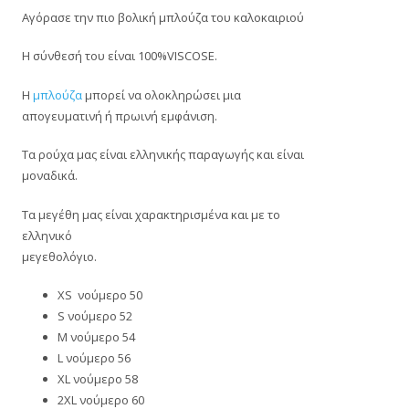
Αγόρασε την πιο βολική μπλούζα του καλοκαιριού
Η σύνθεσή του είναι 100%VISCOSE.
Η
μπλούζα
μπορεί να ολοκληρώσει μια
απογευματινή ή πρωινή εμφάνιση.
Τα ρούχα μας είναι ελληνικής παραγωγής και είναι
μοναδικά.
Τα μεγέθη μας είναι χαρακτηρισμένα και με το
ελληνικό
μεγεθολόγιο.
XS νούμερο 50
S νούμερο 52
M νούμερο 54
L νούμερο 56
XL νούμερο 58
2XL νούμερο 60