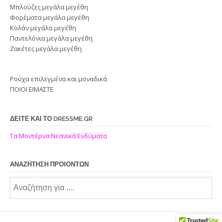
μπορούν
Μπλούζες μεγάλα μεγέθη
να
Φορέματα μεγάλα μεγέθη
επιλεγούν
Κολάν μεγάλα μεγέθη
στη
Παντελόνια μεγάλα μεγέθη
Ζακέτες μεγάλα μεγέθη
σελίδα
του
προϊόντος
Ρούχα επιλεγμένα και μοναδικά
ΠΟΙΟΙ ΕΙΜΑΣΤΕ
ΔΕΙΤΕ ΚΑΙ ΤΟ DRESSME.GR
Τα Μοντέρνα Νεανικά Ενδύματα
ΑΝΑΖΗΤΗΣΗ ΠΡΟΙΟΝΤΩΝ