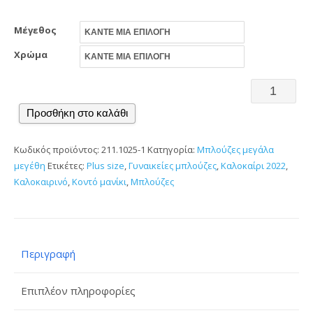
19.00 €.
Μέγεθος
Χρώμα
Φαρδιά
μπλούζα
Προσθήκη στο καλάθι
με
Κωδικός προϊόντος:
211.1025-1
Κατηγορία:
Μπλούζες μεγάλα
κολιέ
μεγέθη
Ετικέτες:
Plus size
,
Γυναικείες μπλούζες
,
Καλοκαίρι 2022
,
κοντό
Καλοκαιρινό
,
Κοντό μανίκι
,
Μπλούζες
μανίκι
ποσότητα
Περιγραφή
Επιπλέον πληροφορίες